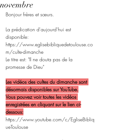
novembre
Bonjour frères et sœurs.
La prédication d'aujourd'hui est 
disponible:
https://www.eglisebibliquedetoulouse.co
m/culte-dimanche
Le titre est: "Il ne douta pas de la 
promesse de Dieu"
Les vidéos des cultes du dimanche sont 
désormais disponibles sur YouTube.
Vous pouvez voir toutes les vidéos 
enregistrées en cliquant sur le lien ci-
dessous:
https://www.youtube.com/c/EgliseBibliq
ueToulouse