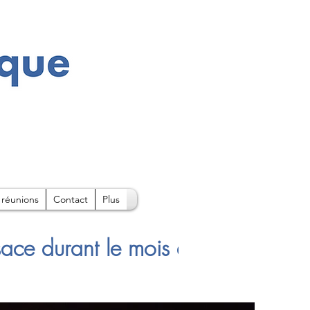
 réunions
Contact
Plus
sace durant le mois d'Août sont di