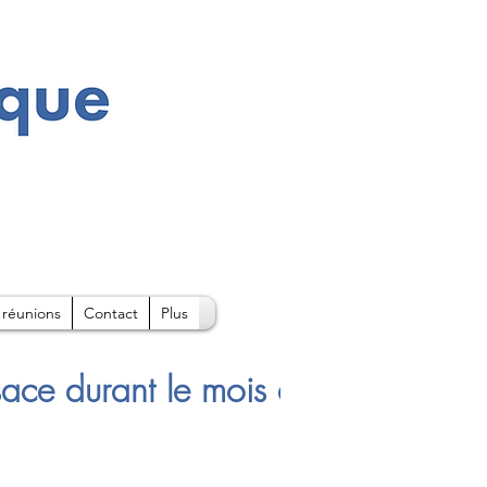
 réunions
Contact
Plus
sace durant le mois d'Août sont di