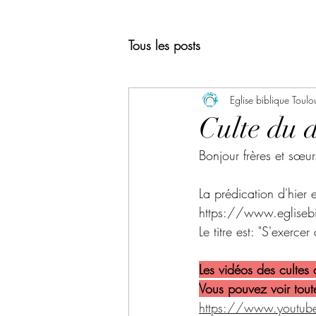
Tous les posts
Eglise biblique Toulo
Culte du 
Bonjour frères et sœur
La prédication d'hier 
https://www.eglisebi
Le titre est: "S'exercer
Les vidéos des cultes
Vous pouvez voir toute
https://www.youtu