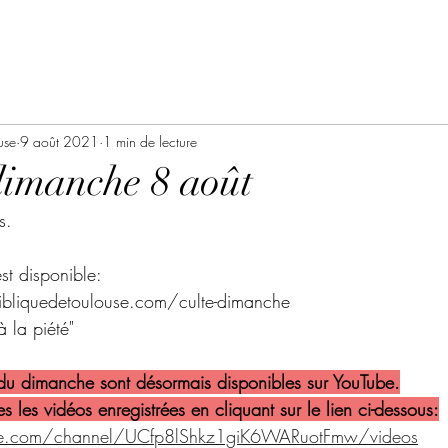
use
9 août 2021
1 min de lecture
dimanche 8 août
s.
est disponible:
bliquedetoulouse.com/culte-dimanche
 à la piété"
 du dimanche sont désormais disponibles sur YouTube.
s les vidéos enregistrées en cliquant sur le lien ci-dessous:
be.com/channel/UCfp8lShkz1giK6WARuotFmw/videos