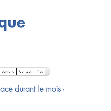
 réunions
Contact
Plus
sace durant le mois d'Août sont di