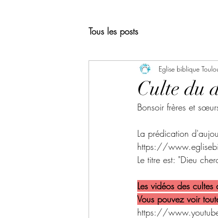
Tous les posts
Eglise biblique Toulo
Culte du 
Bonsoir frères et sœur
La prédication d'aujou
https://www.eglisebi
Le titre est: "Dieu ch
Les vidéos des cultes
Vous pouvez voir toute
https://www.youtube