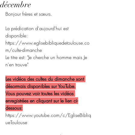
décembre
Bonjour frères et sœurs.
La prédication d'aujourd'hui est 
disponible:
https://www.eglisebibliquedetoulouse.co
m/culte-dimanche
Le titre est: "Je cherche un homme mais Je 
n'en trouve"
Les vidéos des cultes du dimanche sont 
désormais disponibles sur YouTube.
Vous pouvez voir toutes les vidéos 
enregistrées en cliquant sur le lien ci-
dessous:
https://www.youtube.com/c/EgliseBibliq
ueToulouse