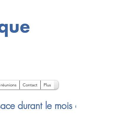
 réunions
Contact
Plus
sace durant le mois d'Août sont di