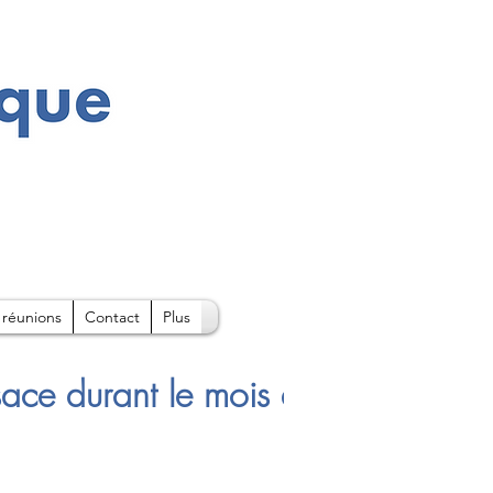
 réunions
Contact
Plus
sace durant le mois d'Août sont di